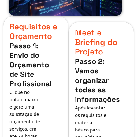
Requisitos e
Meet e
Orçamento
Briefing do
Passo 1:
Projeto
Envio do
Passo 2:
Orçamento
Vamos
de Site
organizar
Profissional
todas as
Clique no
informações
botão abaixo
e gere uma
Após levantar
solicitação de
os requisitos e
orçamento de
material
serviços, em
básico para
até 24 horas
dar início ao