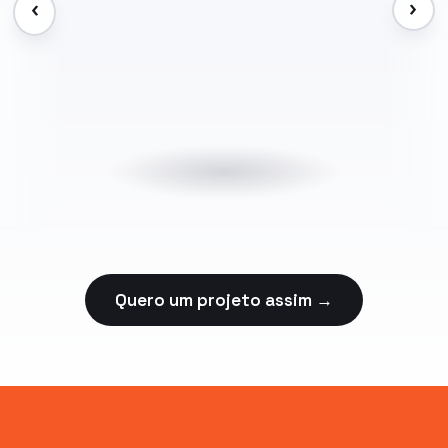
›
‹
Quero um projeto assim →