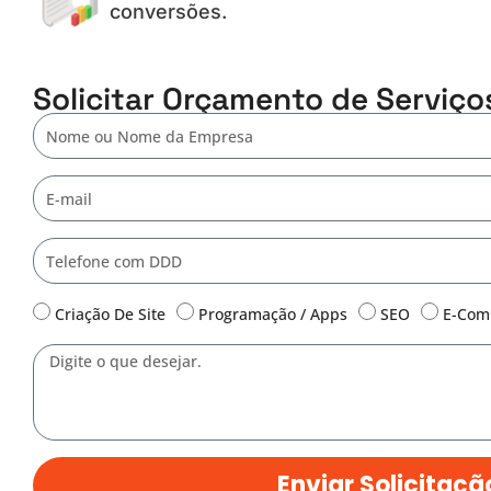
conversões.
Solicitar Orçamento de Serviços
Nome
E-
mail
Telefone
Serviço:
Criação De Site
Programação / Apps
SEO
E-Com
Mensagem
Enviar Solicitaçã