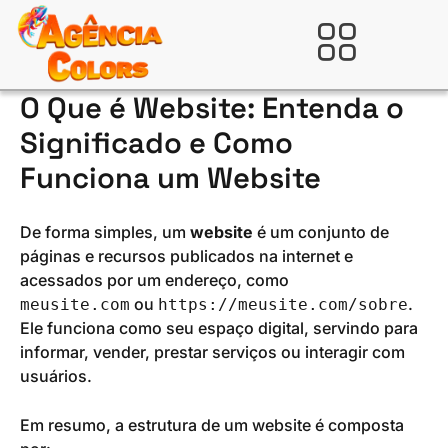
Ir
para
Verificada por
o
conteúdo
O Que é Website: Entenda o
Significado e Como
Funciona um Website
De forma simples, um
website
é um conjunto de
páginas e recursos publicados na internet e
acessados por um endereço, como
ou
.
meusite.com
https://meusite.com/sobre
Ele funciona como seu espaço digital, servindo para
informar, vender, prestar serviços ou interagir com
usuários.
Em resumo, a estrutura de um website é composta