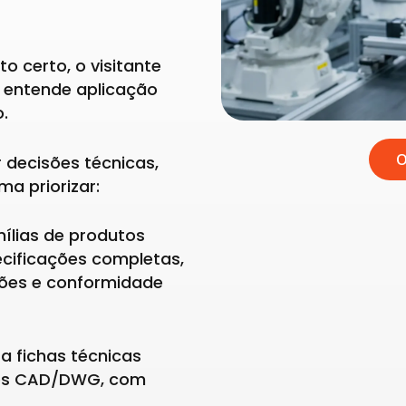
o certo, o visitante
 entende aplicação
.
O
 decisões técnicas,
ma priorizar:
mílias de produtos
cificações completas,
ções e conformidade
 a fichas técnicas
ivos CAD/DWG, com