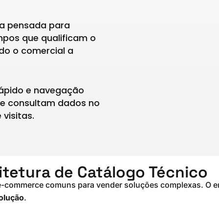
da pensada para
mpos que qualificam o
ndo o comercial a
rápido e navegação
ue consultam dados no
visitas.
itetura de Catálogo Técnico
e e-commerce comuns para vender soluções complexas. O en
olução
.