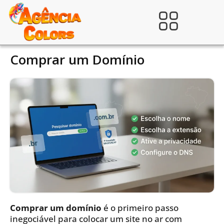
Ir
para
Verificada por
o
conteúdo
Comprar um Domínio
Comprar um domínio
é o primeiro passo
inegociável para colocar um site no ar com