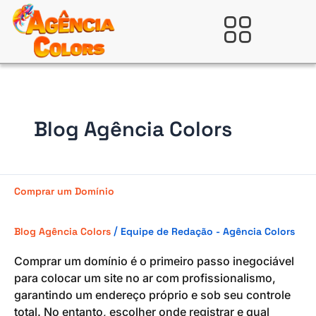
Ir
para
Verificada por
o
conteúdo
Blog Agência Colors
Comprar
Comprar um Domínio
um
Domínio
/
Blog Agência Colors
Equipe de Redação - Agência Colors
Comprar um domínio é o primeiro passo inegociável
para colocar um site no ar com profissionalismo,
garantindo um endereço próprio e sob seu controle
total. No entanto, escolher onde registrar e qual