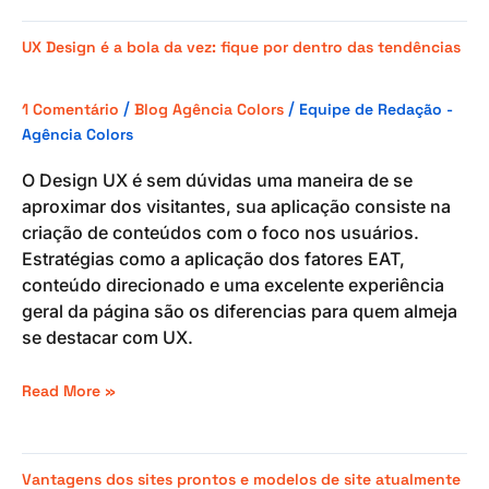
UX
UX Design é a bola da vez: fique por dentro das tendências
Design
é
/
/
1 Comentário
Blog Agência Colors
Equipe de Redação -
a
Agência Colors
bola
da
O Design UX é sem dúvidas uma maneira de se
vez:
aproximar dos visitantes, sua aplicação consiste na
fique
criação de conteúdos com o foco nos usuários.
por
Estratégias como a aplicação dos fatores EAT,
dentro
conteúdo direcionado e uma excelente experiência
das
geral da página são os diferencias para quem almeja
tendências
se destacar com UX.
Read More »
Vantagens
Vantagens dos sites prontos e modelos de site atualmente