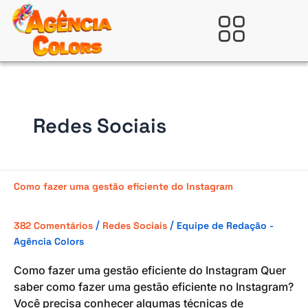
Ir
para
Verificada por
o
conteúdo
Redes Sociais
Como
Como fazer uma gestão eficiente do Instagram
fazer
uma
/
/
382 Comentários
Redes Sociais
Equipe de Redação -
gestão
Agência Colors
eficiente
do
Como fazer uma gestão eficiente do Instagram Quer
Instagram
saber como fazer uma gestão eficiente no Instagram?
Você precisa conhecer algumas técnicas de