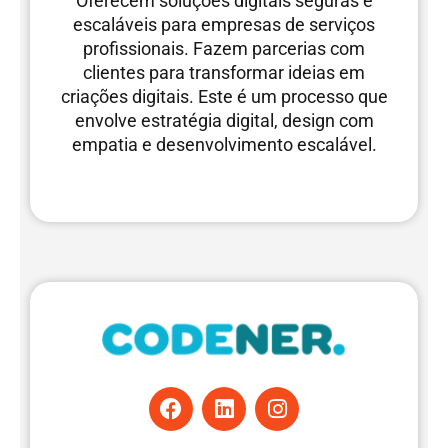
Oferecem soluções digitais seguras e
escaláveis para empresas de serviços
profissionais. Fazem parcerias com
clientes para transformar ideias em
criações digitais. Este é um processo que
envolve estratégia digital, design com
empatia e desenvolvimento escalável.
F
L
I
a
i
n
c
n
s