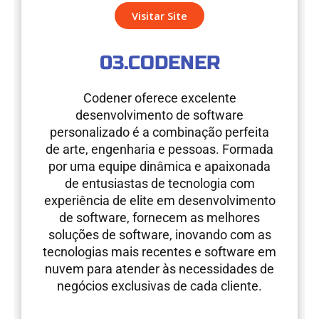
e
k
t
Visitar Site
b
e
a
o
d
g
o
i
r
03.CODENER
k
n
a
m
Codener oferece excelente
desenvolvimento de software
personalizado é a combinação perfeita
de arte, engenharia e pessoas. Formada
por uma equipe dinâmica e apaixonada
de entusiastas de tecnologia com
experiência de elite em desenvolvimento
de software, fornecem as melhores
soluções de software, inovando com as
tecnologias mais recentes e software em
nuvem para atender às necessidades de
negócios exclusivas de cada cliente.