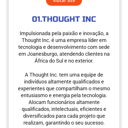
Visitar Site
b
a
o
g
o
r
01.THOUGHT INC
k
a
m
Impulsionada pela paixão e inovação, a
Thought Inc. é uma empresa líder em
tecnologia e desenvolvimento com sede
em Joanesburgo, atendendo clientes na
África do Sul e no exterior.
A Thought Inc. tem uma equipe de
indivíduos altamente qualificados e
experientes que compartilham o mesmo
entusiasmo e energia pela tecnologia.
Alocam funcionários altamente
qualificados, intelectuais, eficientes e
diversificados para cada projeto que
realizam, garantindo o seu sucesso.