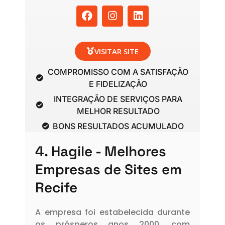
F
I
L
a
n
i
c
s
n
e
t
k
b
a
e
VISITAR SITE
o
g
d
o
r
i
COMPROMISSO COM A SATISFAÇÃO
k
a
n
E FIDELIZAÇÃO
m
INTEGRAÇÃO DE SERVIÇOS PARA
MELHOR RESULTADO
BONS RESULTADOS ACUMULADO
4. Hagile - Melhores
Empresas de Sites em
Recife
A empresa foi estabelecida durante
os prósperos anos 2000, com