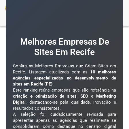
Ir
para
Verificada por
o
conteúdo
Melhores Empresas De
Sites Em Recife
Confira as Melhores Empresas que Criam Sites em
Recife. Listagem atualizada com as
10 melhores
agências especializadas no desenvolvimento de
sites em Recife (PE)
.
Este ranking reúne empresas que são referência na
criação e otimização de sites
,
SEO
e
Marketing
Digital
, destacando-se pela qualidade, inovação e
resultados consistentes.
A seleção foi cuidadosamente revisada para
apresentar apenas as agências que realmente se
consolidaram como destaque no cenário digital