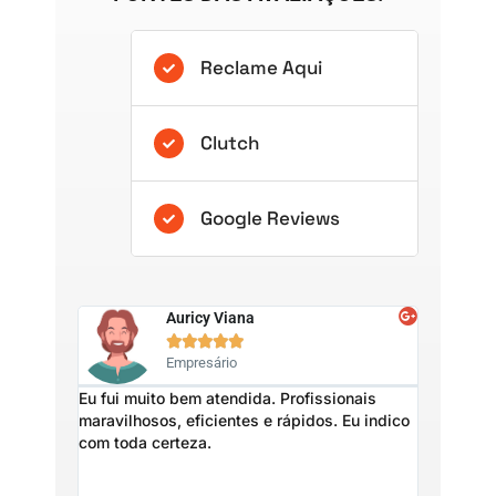
Reclame Aqui
Clutch
Google Reviews
Auricy Viana





Empresário
Eu fui muito bem atendida. Profissionais
Não temos
maravilhosos, eficientes e rápidos. Eu indico
atendimen
com toda certeza.
satisfeit
que nos de
promissor