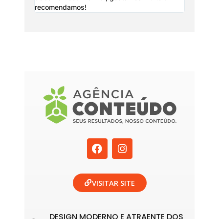
recomendamos!
F
I
a
n
c
s
e
t
b
a
VISITAR SITE
o
g
o
r
k
a
DESIGN MODERNO E ATRAENTE DOS