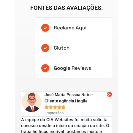
FONTES DAS AVALIAÇÕES:
Reclame Aqui
Clutch
Google Reviews
José Maria Pessoa Neto -
Cliente agência Hagile





Empresário
Serviço s
A equipe da CIA Websites foi muito solícita
quanto o p
conosco desde o início da criação do site. O
trabalho ficou incrível, gostamos muito e