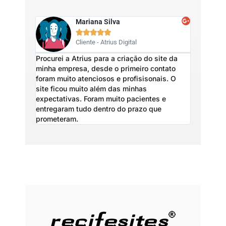
Mariana Silva





Cliente - Atrius Digital
Procurei a Atrius para a criação do site da
A Atrius D
minha empresa, desde o primeiro contato
Renovar c
foram muito atenciosos e profisisonais. O
profission
site ficou muito além das minhas
fundament
expectativas. Foram muito pacientes e
de comuni
entregaram tudo dentro do prazo que
alcançar e
prometeram.
muitos mai