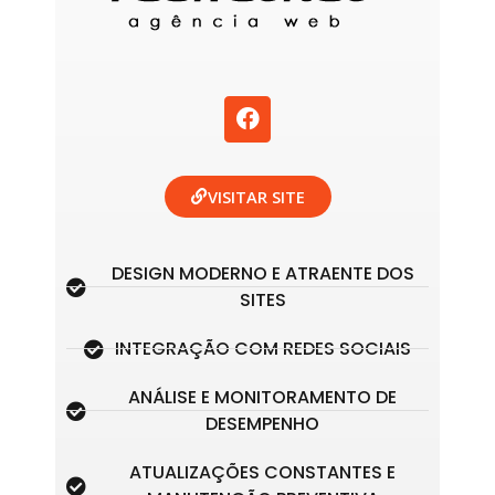
F
a
c
e
b
VISITAR SITE
o
o
k
DESIGN MODERNO E ATRAENTE DOS
SITES
INTEGRAÇÃO COM REDES SOCIAIS
ANÁLISE E MONITORAMENTO DE
DESEMPENHO
ATUALIZAÇÕES CONSTANTES E