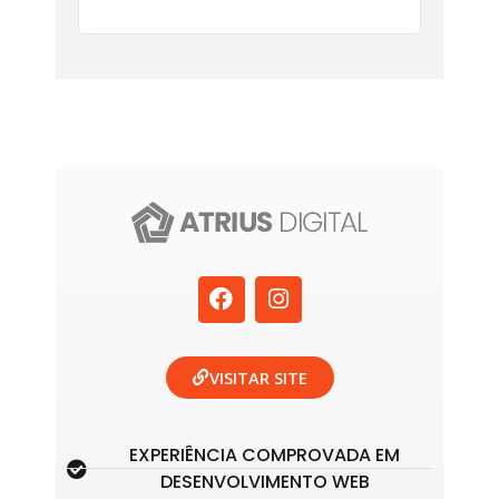
F
I
a
n
c
s
e
t
b
a
VISITAR SITE
o
g
o
r
k
a
EXPERIÊNCIA COMPROVADA EM
m
DESENVOLVIMENTO WEB