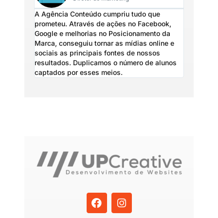
A Agência Conteúdo cumpriu tudo que
Devido a 
prometeu. Através de ações no Facebook,
posiciona
Google e melhorias no Posicionamento da
gera resu
Marca, conseguiu tornar as mídias online e
solicitaç
sociais as principais fontes de nossos
fechamos c
resultados. Duplicamos o número de alunos
Facebook e
captados por esses meios.
principal 
F
I
a
n
c
s