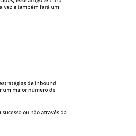
dos, esse artigo te trará
ima vez e também fará um
 estratégias de inbound
uir um maior número de
u sucesso ou não através da