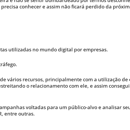
eira e não se sentir bombardeado por termos desconheci
cê precisa conhecer e assim não ficará perdido da próx
as utilizadas no mundo digital por empresas.
tráfego.
s de vários recursos, principalmente com a utilização de
 estreitando o relacionamento com ele, e assim conseg
 campanhas voltadas para um público-alvo e analisar se
, entre outras.