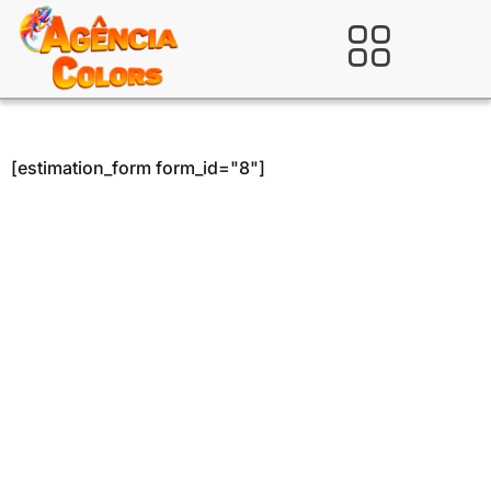
Ir
para
Verificada por
o
conteúdo
[estimation_form form_id="8"]