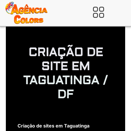
Ir
para
Verificada por
o
conteúdo
CRIAÇÃO DE
SITE EM
TAGUATINGA /
DF
Criação de sites em Taguatinga