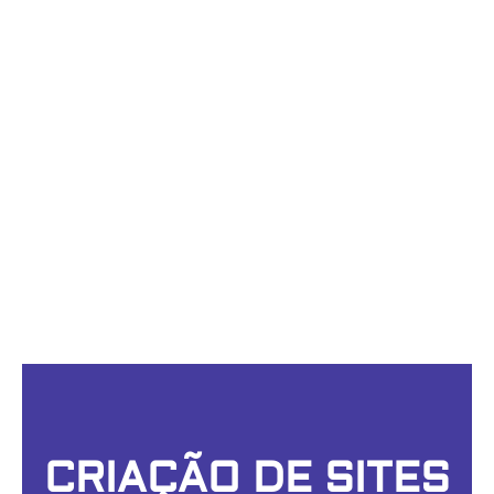
EM RESULTADOS
SITES
RESPONSIVOS
COM
APRIMORAMENTOS
TECNOLÓGICOS
PARA ALTA
VISIBILIDADE NO
GOOGLE.
CRIAÇÃO DE SITES