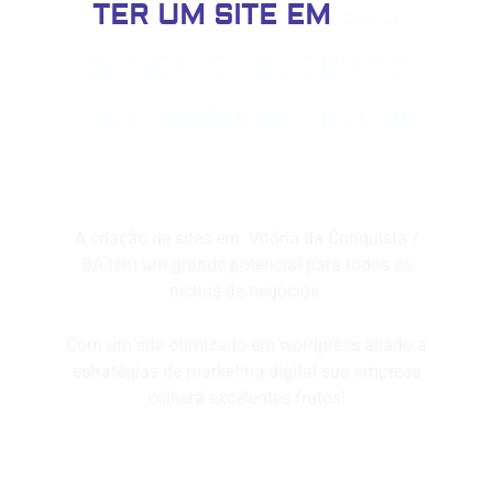
TER UM SITE EM
SÃO
GONÇALO | RJ CRIADO
PELO AGÊNCIA COLORS
A criação de sites em Vitória da Conquista /
BA tem um grande potencial para todos os
nichos de negócios.
Com um site otimizado em wordpress aliado a
estratégias de marketing digital sua empresa
colherá excelentes frutos!