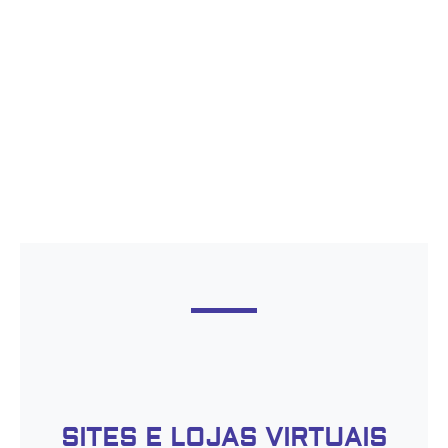
responsivos, com tecnologia para SEO
integrada. Sites otimizados para se
destacarem no Google, veja nesta página
sobre nosso desenvolvimento de sites. nosso
foco é ajudar o seu negócio em São Gonçalo
a chegar ao topo. Sites autemente
gerenciáveis, criação de loja virtual e
campanhas de anúncios.
SITES E LOJAS VIRTUAIS