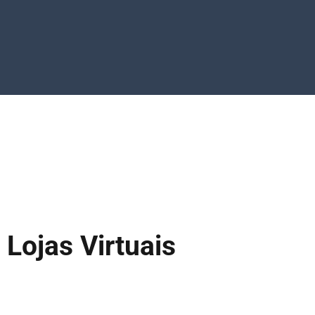
Lojas Virtuais
Solução completa e profissional de Lojas Virtuais em
Santa Luzia, com varias opções de pagamento e