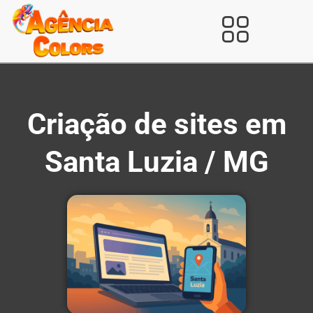
Ir
para
Verificada por
o
conteúdo
Criação de sites em
Santa Luzia / MG