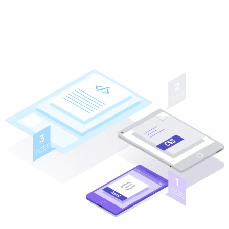
frete com estoque, suporte completo com
atualizações e melhorias grátis, produtos ilimitados
e infinitas possibilidades de personalizações e
aprimoramentos. Faça hoje sua loja virtual em Santa
Luzia / MG.