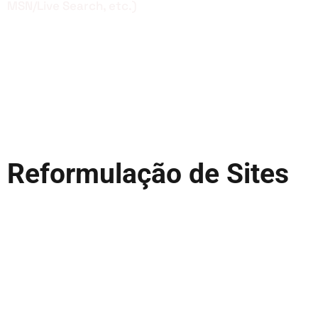
MSN/Live Search, etc.)
Reformulação de Sites
Com as constantes mudanças no mundo da
informática, cada vez mais tecnologias inovadoras
nascem para tornar os processos cada vez
melhores e velozes. Por isso, de tempos em tempos,
os websites devem ser atualizados para um formato
mais moderno.