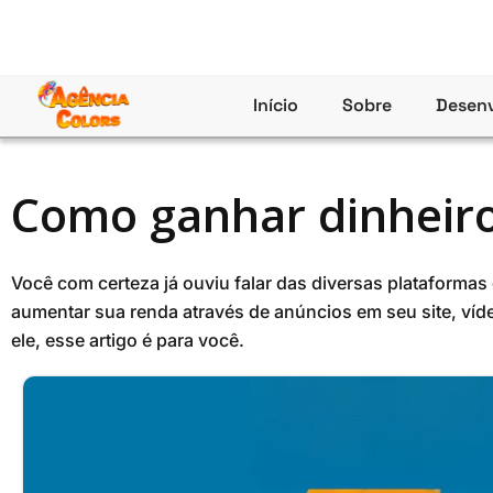
Ir
para
o
conteúdo
Início
Sobre
Desenv
Como ganhar dinheir
Você com certeza já ouviu falar das diversas plataform
aumentar sua renda através de anúncios em seu site, ví
ele, esse artigo é para você.